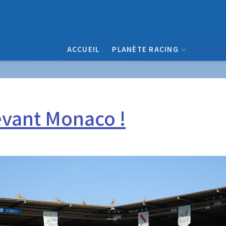
ACCUEIL
PLANÈTE RACING
RACING
evant Monaco !