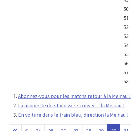
50
51
52
53
54
55
56
57
58
Abonnez-vous pour les matchs retour à la Meinau !
La maquette du stade va retrouver ... la Meinau !
En voiture dans le train bleu, direction la Meinau !
24
25
26
27
28
29
30
31