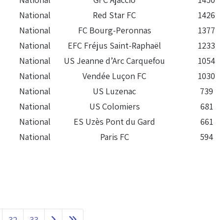
National
Red Star FC
1426
National
FC Bourg-Peronnas
1377
National
EFC Fréjus Saint-Raphaël
1233
National
US Jeanne d’Arc Carquefou
1054
National
Vendée Luçon FC
1030
National
US Luzenac
739
National
US Colomiers
681
National
ES Uzès Pont du Gard
661
National
Paris FC
594
32
33