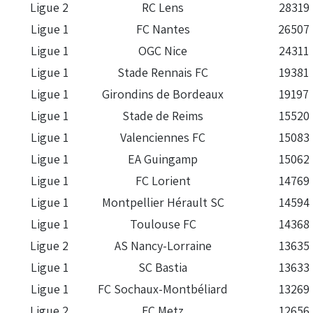
Ligue 2
RC Lens
28319
Ligue 1
FC Nantes
26507
Ligue 1
OGC Nice
24311
Ligue 1
Stade Rennais FC
19381
Ligue 1
Girondins de Bordeaux
19197
Ligue 1
Stade de Reims
15520
Ligue 1
Valenciennes FC
15083
Ligue 1
EA Guingamp
15062
Ligue 1
FC Lorient
14769
Ligue 1
Montpellier Hérault SC
14594
Ligue 1
Toulouse FC
14368
Ligue 2
AS Nancy-Lorraine
13635
Ligue 1
SC Bastia
13633
Ligue 1
FC Sochaux-Montbéliard
13269
Ligue 2
FC Metz
12656