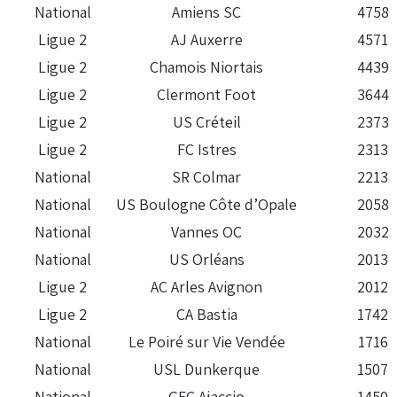
National
Amiens SC
4758
Ligue 2
AJ Auxerre
4571
Ligue 2
Chamois Niortais
4439
Ligue 2
Clermont Foot
3644
Ligue 2
US Créteil
2373
Ligue 2
FC Istres
2313
National
SR Colmar
2213
National
US Boulogne Côte d’Opale
2058
National
Vannes OC
2032
National
US Orléans
2013
Ligue 2
AC Arles Avignon
2012
Ligue 2
CA Bastia
1742
National
Le Poiré sur Vie Vendée
1716
National
USL Dunkerque
1507
National
GFC Ajaccio
1450