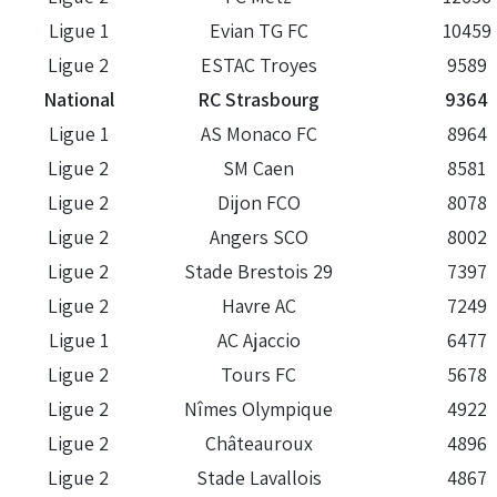
Ligue 1
Evian TG FC
10459
Ligue 2
ESTAC Troyes
9589
National
RC Strasbourg
9364
Ligue 1
AS Monaco FC
8964
Ligue 2
SM Caen
8581
Ligue 2
Dijon FCO
8078
Ligue 2
Angers SCO
8002
Ligue 2
Stade Brestois 29
7397
Ligue 2
Havre AC
7249
Ligue 1
AC Ajaccio
6477
Ligue 2
Tours FC
5678
Ligue 2
Nîmes Olympique
4922
Ligue 2
Châteauroux
4896
Ligue 2
Stade Lavallois
4867