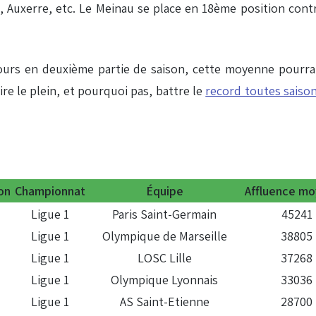
 Auxerre, etc. Le Meinau se place en 18ème position contr
cours en deuxième partie de saison, cette moyenne pourrai
ire le plein, et pourquoi pas, battre le
record toutes saison
on
Championnat
Équipe
Affluence m
Ligue 1
Paris Saint-Germain
45241
Ligue 1
Olympique de Marseille
38805
Ligue 1
LOSC Lille
37268
Ligue 1
Olympique Lyonnais
33036
Ligue 1
AS Saint-Etienne
28700