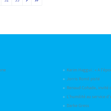
Articles aléatoires
hone
Karim Haggui : « A l'ép
Jorris Romil pisté
Renaud Cohade, invité d
L'humilité au service d
Darke Gress