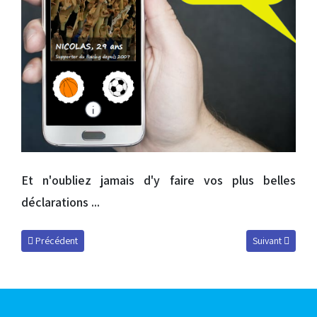
Et n'oubliez jamais d'y faire vos plus belles
déclarations ...
Article précédent : Quiz spécial : « Les internationaux au Racing » !
Article suivant 
Précédent
Suivant