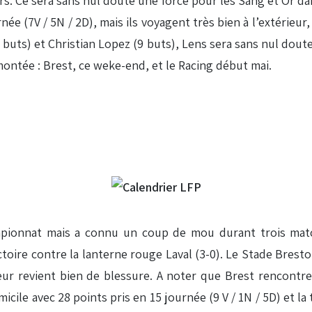
urs. Ce sera sans nul doute une force pour les Sang et Or dan
rnée (7V / 5N / 2D), mais ils voyagent très bien à l’extérieu
buts) et Christian Lopez (9 buts), Lens sera sans nul doute
montée : Brest, ce weke-end, et le Racing début mai.
mpionnat mais a connu un coup de mou durant trois match
toire contre la lanterne rouge Laval (3-0). Le Stade Bresto
joueur revient bien de blessure. A noter que Brest rencont
cile avec 28 points pris en 15 journée (9 V / 1N / 5D) et la 