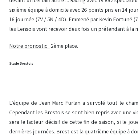
devant un certain autre ... Racing avec 14 882 spectate
sixième équipe à domicile avec 26 points pris en 14 jou
16 journée (7V / 5N / 4D). Emmené par Kevin Fortuné (7 
les Lensois vont recevoir deux fois un prétendant à la 
Notre pronostic :
2ème place.
Stade Brestois
L’équipe de Jean Marc Furlan a survolé tout le cha
Cependant les Brestois se sont bien repris avec une vic
sera le facteur décisif de cette fin de saison, si le 
dernières journées. Brest est la quatrième équipe à domi