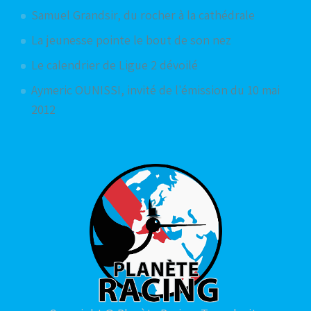
Samuel Grandsir, du rocher à la cathédrale
La jeunesse pointe le bout de son nez
Le calendrier de Ligue 2 dévoilé
Aymeric OUNISSI, invité de l'émission du 10 mai
2012